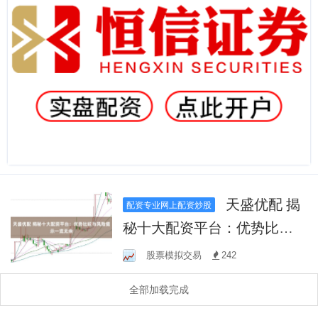
天盛优配 揭
配资专业网上配资炒股
秘十大配资平台：优势比较
与风险提示一览无余
股票模拟交易
242
全部加载完成