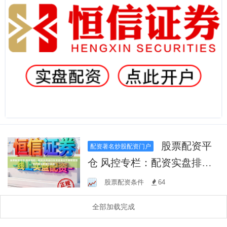
股票配资平
配资著名炒股配资门户
仓 风控专栏：配资实盘排行
在资金进出节奏明显加快的
股票配资条件
64
震荡期里的风险
全部加载完成