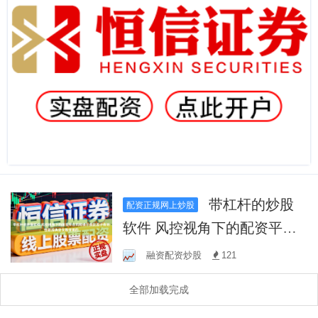
带杠杆的炒股
配资正规网上炒股
软件 风控视角下的配资平台
风险提示条款因子有效性跟
融资配资炒股
121
踪典型交易情境的
全部加载完成