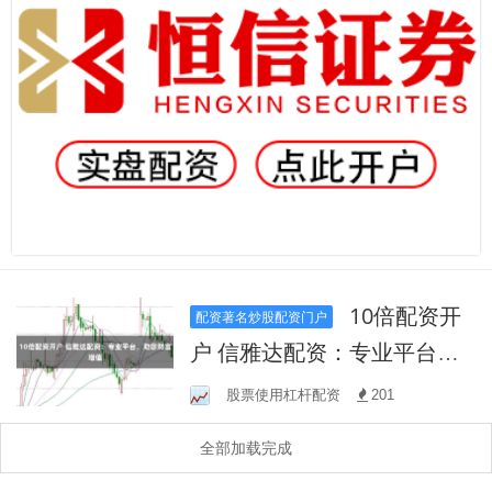
10倍配资开
配资著名炒股配资门户
户 信雅达配资：专业平台，
助您财富增值
股票使用杠杆配资
201
全部加载完成