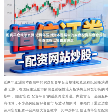
近两年亚洲资本圈层中的实盘配资平台合规性检查流程以策略演进
逻 近期，在国际主流股市的资金试探性流入板块热点频繁切换的时
期中，围绕“实盘 配资平台”的话题再度升温。内蒙古若干金融服务
商估算，不少高风险偏好者在市 场波动加剧时，更倾向于通过适度
运用实盘配资平台来放大资金效率，其中选择恒 信证券等实盘配资