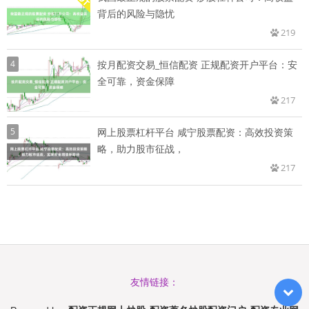
背后的风险与隐忧
219
4
按月配资交易_恒信配资 正规配资开户平台：安
全可靠，资金保障
217
5
网上股票杠杆平台 咸宁股票配资：高效投资策
略，助力股市征战，
217
友情链接：