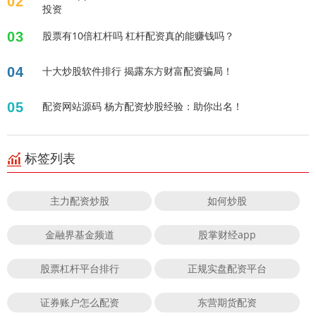
02
投资
03
股票有10倍杠杆吗 杠杆配资真的能赚钱吗？
04
十大炒股软件排行 揭露东方财富配资骗局！
05
配资网站源码 杨方配资炒股经验：助你出名！
标签列表
主力配资炒股
如何炒股
金融界基金频道
股掌财经app
股票杠杆平台排行
正规实盘配资平台
证券账户怎么配资
东营期货配资