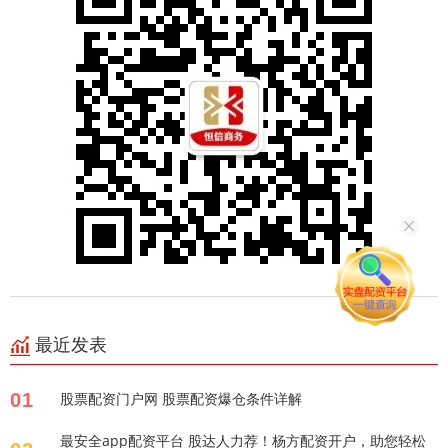
最近发表
01
股票配资门户网 股票配资爆仓条件详解
最安全app配资平台 股达人力荐！杨方配资开户，助您轻松